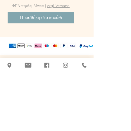
ΦΠΑ περιλαμβάνεται
|
zzgl. Versand
Προσθήκη στο καλάθι
Τατιάνα Μπλάχνικ
+43 463 507026
|
office@botanicus-
carinthia.at
Alter Platz 31 - απέναντι από το Salzamt
9020 Klagenfurt am Woerthersee
Προϊόντα περιποίησης με βάση τη
βοτανοθεραπεία.