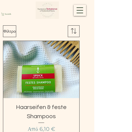
Καλάθι
Φίλτρο
Haarseifen & feste
Shampoos
Τιμή Έκπτωσης
Από
6,10 €