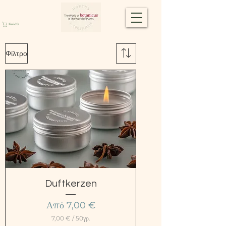
Καλάθι
Φίλτρο
Duftkerzen
Τιμή Έκπτωσης
Από
7,00 €
7,00 €
/
50γρ.