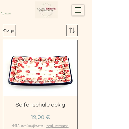
Καλάθι
Φίλτρο
Seifenschale eckig
Τιμή
19,00 €
ΦΠΑ περιλαμβάνεται
|
zzgl. Versand