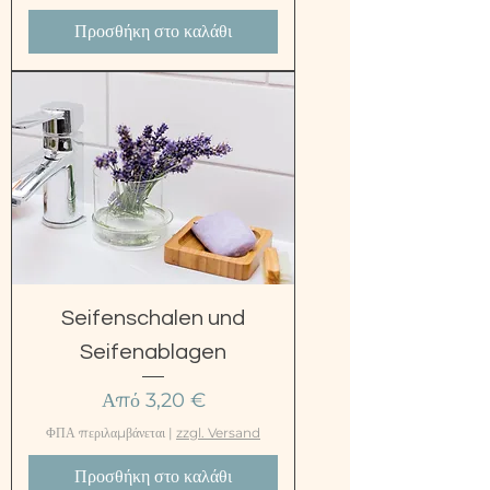
Προσθήκη στο καλάθι
Seifenschalen und
Seifenablagen
Τιμή Έκπτωσης
Από
3,20 €
ΦΠΑ περιλαμβάνεται
|
zzgl. Versand
Προσθήκη στο καλάθι