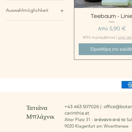
Auswahlmöglichkeit
Γρήγορη προβολή
Teebaum - Lini
AROMATHERAPHIE -SEIFE
Τιμή Έκπτωση
Από
5,90 €
mit Teebaum und Eukalyptus
DUSCHGEL &
ΦΠΑ περιλαμβάνεται
|
zzgl. Ve
FLÜSSIGSEIFE MIT
Προσθήκη στο καλάθ
ECHINACEA
FLÜSSIGSEIFE TEEBAUM
GESICHTS- &
KÖRPERCREME TEEBAUM
HAND & FUSSCREME
TEEBAUM
SEIFE TEEBAUM
Τατιάνα
+43 463 507026 |
office@botan
carinthia.at
Μπλάχνικ
Alter Platz 31 - απέναντι από το S
9020 Klagenfurt am Woerthersee