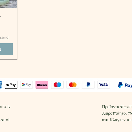
e
ς
rsand
ι
icus-
Προϊόντα περιπ
Χειροποίητο, π
alzamt
στο Κλάγκενφου