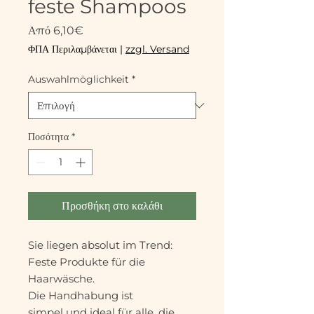
feste Shampoos
Τιμή
Από
6,10€
Έκπτωσης
ΦΠΑ Περιλαμβάνεται
|
zzgl. Versand
Auswahlmöglichkeit
*
Ποσότητα
*
Προσθήκη στο καλάθι
Sie liegen absolut im Trend:
Feste Produkte für die
Haarwäsche.
Die Handhabung ist
simpel und ideal für alle, die