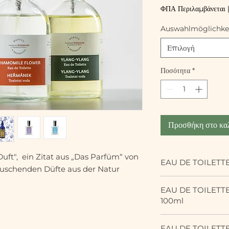
23,80 €
ΦΠΑ Περιλαμβάνεται
ανά
100
Auswahlmöglichke
Χιλιοστόλιτρα
Επιλογή
Ποσότητα
*
Προσθήκη στο κα
 Duft", ein Zitat aus „Das Parfüm“ von
EAU DE TOILETT
auschenden Düfte aus der Natur
Ein sehr weibliches
EAU DE TOILETT
eindrucksvolles Ea
100ml
aufregenden und e
Blüten und anderen
Eine klares, frisch
INCI: Alcohol, Par
EAU DE TOILETT