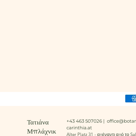
Τατιάνα
+43 463 507026 |
office@botan
carinthia.at
Μπλάχνικ
Alter Platz 31 - απέναντι από το S