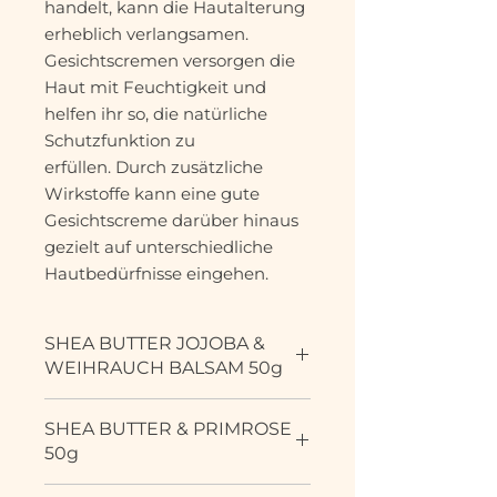
handelt, kann die Hautalterung
erheblich verlangsamen.
Gesichtscremen versorgen die
Haut mit Feuchtigkeit und
helfen ihr so, die natürliche
Schutzfunktion zu
erfüllen. Durch zusätzliche
Wirkstoffe kann eine gute
Gesichtscreme darüber hinaus
gezielt auf unterschiedliche
Hautbedürfnisse eingehen.
SHEA BUTTER JOJOBA &
WEIHRAUCH BALSAM 50g
INTENSIV ERNEUERNDER &
SHEA BUTTER & PRIMROSE
REGENERIERENDER BALSAM
50g
Speziell entwickelt für trockene,
müde und reife Haut. Die
Diese zart duftende Creme ist